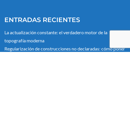
ENTRADAS RECIENTES
La actualización constante: el verdadero motor de la
topografía moderna
Regularización de construcciones no declaradas: cómo poner
tu parcela al día y evitar sanciones
Drones que ahorran tiempo y dinero en una obra pública
¿Qué es la Topografía con Drones y cómo puede revolucionar
tu proyecto?
¿Por qué la experiencia marca la diferencia en un trabajo de
topografía?